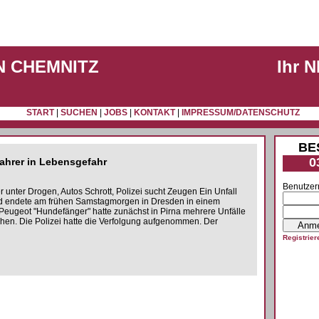
N CHEMNITZ
Ihr 
START
|
SUCHEN
|
JOBS
|
KONTAKT
|
IMPRESSUM/DATENSCHUTZ
BE
0
fahrer in Lebensgefahr
Benutzer
 unter Drogen, Autos Schrott, Polizei sucht Zeugen Ein Unfall
gd endete am frühen Samstagmorgen in Dresden in einem
Peugeot "Hundefänger" hatte zunächst in Pirna mehrere Unfälle
hen. Die Polizei hatte die Verfolgung aufgenommen. Der
Registrier