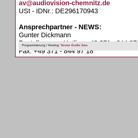
av@audiovision-chemnitz.de
USt - IDNr.: DE296170943
Ansprechpartner - NEWS:
Gunter Dickmann
Bestellung per Hotline +49 371 - 844 97
Programmierung / Hosting:
Vector Grafix Zwo
Fax: +49 371 - 844 97 18
news@audiovision-chemnitz.de
Für unsere Datenschutzhinweise klicke