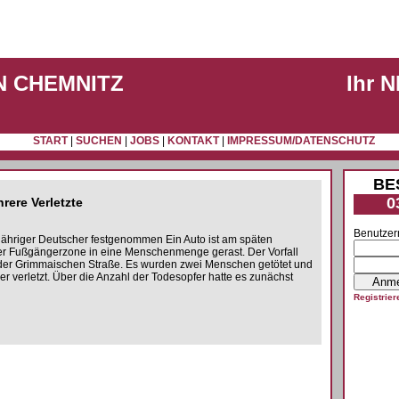
N CHEMNITZ
Ihr 
START
|
SUCHEN
|
JOBS
|
KONTAKT
|
IMPRESSUM/DATENSCHUTZ
BE
0
rere Verletzte
Benutzer
-jähriger Deutscher festgenommen Ein Auto ist am späten
er Fußgängerzone in eine Menschenmenge gerast. Der Vorfall
 der Grimmaischen Straße. Es wurden zwei Menschen getötet und
r verletzt. Über die Anzahl der Todesopfer hatte es zunächst
Registrier