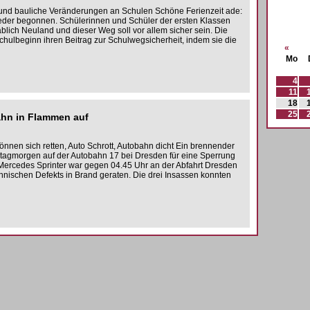
 und bauliche Veränderungen an Schulen Schöne Ferienzeit ade:
eder begonnen. Schülerinnen und Schüler der ersten Klassen
lich Neuland und dieser Weg soll vor allem sicher sein. Die
Schulbeginn ihren Beitrag zur Schulwegsicherheit, indem sie die
«
Mo
4
11
18
25
ahn in Flammen auf
nnen sich retten, Auto Schrott, Autobahn dicht Ein brennender
ntagmorgen auf der Autobahn 17 bei Dresden für eine Sperrung
 Mercedes Sprinter war gegen 04.45 Uhr an der Abfahrt Dresden
hnischen Defekts in Brand geraten. Die drei Insassen konnten