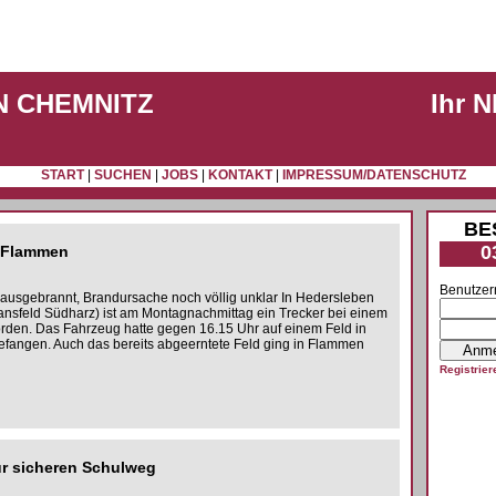
N CHEMNITZ
Ihr 
START
|
SUCHEN
|
JOBS
|
KONTAKT
|
IMPRESSUM/DATENSCHUTZ
BE
0
n Flammen
Benutzer
l ausgebrannt, Brandursache noch völlig unklar In Hedersleben
Mansfeld Südharz) ist am Montagnachmittag ein Trecker bei einem
orden. Das Fahrzeug hatte gegen 16.15 Uhr auf einem Feld in
fangen. Auch das bereits abgeerntete Feld ging in Flammen
Registrier
ür sicheren Schulweg