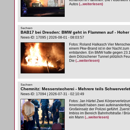
lichterloh in Flammen. Die Feuerwehr w
Autos
(...weiterlesen)
Sachsen
BAB17 bei Dresden: BMW geht in Flammen auf - Hohe
News-ID: 17095 | 2026-08-01 - 08:03:57
Fotos: Roland Halkasch Vier Menschen,
einem Pkw-Brand ist in der Nacht zu
entstanden. Ein BMW hatte gegen 23.1
dem Dölzschener Tunnel plötzlich Feue
Die
(...weiterlesen)
Sachsen
Chemnitz: Messerstecherei - Mehrere teils Schwerverlet
News-ID: 17094 | 2026-07-31 - 02:10:49
Fotos: Jan Härtel Zwei Körperverletzun
Innenstadt haben zwei aufeinanderfolg
Großeinsatz der Polizei geführt. Zuer
Imbiss im Bereich Bahnhofstraße / Brü
ein Mann
(...weiterlesen)